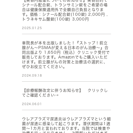
【美容内服薬についてのお知らせ】美容目的で
シナール配合錠、トランサミン錠をご希望の場
合は健康保険適用外で全額自己負担となりま
す。価格：シナール配合錠(100錠) 2,000円 ,
トラネキサム酸錠(100錠) 3,000円
2025.01.25
車院長が本を出版しました！『ストップ！前立
腺がん～PSMAが変える日本のがん治療～』合
同出版より 1,650円（税込）クリニック受付で
販売しております。Amazonでもご購入いただ
けます。前立腺がんの対策と治療法の選択に、
ぜひお役立てください。
2024.09.18
【診療報酬改定に伴うお知らせ】 クリックし
てご確認ください→
2024.06.01
ウレアプラズマ尿道炎はウレアプラズマという細
菌が尿道に感染して起こります。潜伏期間は1週
間～1カ月と言われております。当院では検査や