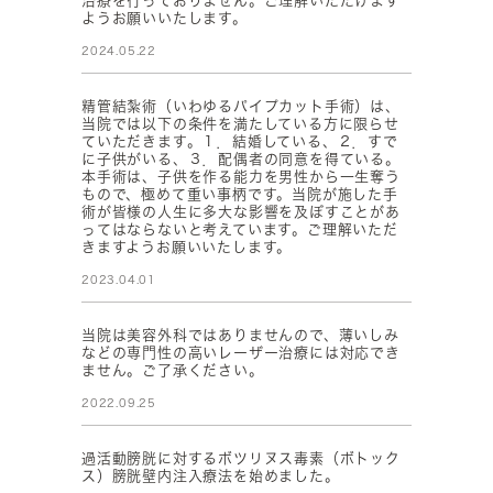
治療を行っておりません。ご理解いただけます
ようお願いいたします。
2024.05.22
精管結紮術（いわゆるパイプカット手術）は、
当院では以下の条件を満たしている方に限らせ
ていただきます。１．結婚している、２．すで
に子供がいる、３．配偶者の同意を得ている。
本手術は、子供を作る能力を男性から一生奪う
もので、極めて重い事柄です。当院が施した手
術が皆様の人生に多大な影響を及ぼすことがあ
ってはならないと考えています。ご理解いただ
きますようお願いいたします。
2023.04.01
当院は美容外科ではありませんので、薄いしみ
などの専門性の高いレーザー治療には対応でき
ません。ご了承ください。
2022.09.25
過活動膀胱に対するボツリヌス毒素（ボトック
ス）膀胱壁内注入療法を始めました。