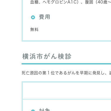
血糖、ヘモグロビンA1C）、腹囲（40歳
費用
無料
横浜市がん検診
死亡原因の第１位であるがんを早期に発見し、