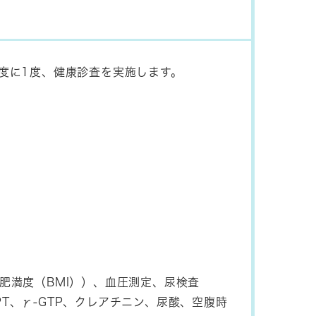
度に1度、健康診査を実施します。
肥満度（BMI））、血圧測定、尿検査
PT、γ-GTP、クレアチニン、尿酸、空腹時