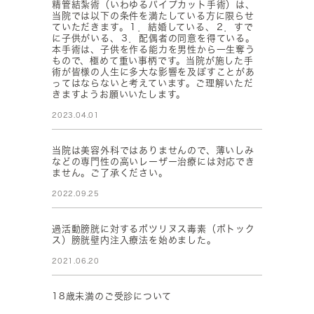
精管結紮術（いわゆるパイプカット手術）は、
当院では以下の条件を満たしている方に限らせ
ていただきます。１．結婚している、２．すで
に子供がいる、３．配偶者の同意を得ている。
本手術は、子供を作る能力を男性から一生奪う
もので、極めて重い事柄です。当院が施した手
術が皆様の人生に多大な影響を及ぼすことがあ
ってはならないと考えています。ご理解いただ
きますようお願いいたします。
2023.04.01
当院は美容外科ではありませんので、薄いしみ
などの専門性の高いレーザー治療には対応でき
ません。ご了承ください。
2022.09.25
過活動膀胱に対するボツリヌス毒素（ボトック
ス）膀胱壁内注入療法を始めました。
2021.06.20
18歳未満のご受診について