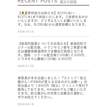
RECENT POSTS
最近の投稿
【
夏季休診のお知らせ】8/20(木)～
8/27(木)まで休診いたします。ご迷惑をおかけ
いたしますが、どうぞよろしくお願いいたしま
す。なお、8/28(金)から通常診療となります。
2026.05.15
【美容内服薬についてのお知らせ】美容目的で
シナール配合錠、トランサミン錠をご希望の場
合は健康保険適用外で全額自己負担となりま
す。価格：シナール配合錠(100錠) 2,000円 ,
トラネキサム酸錠(100錠) 3,000円
2025.01.25
車院長が本を出版しました！『ストップ！前立
腺がん～PSMAが変える日本のがん治療～』合
同出版より 1,650円（税込）クリニック受付で
販売しております。Amazonでもご購入いただ
けます。前立腺がんの対策と治療法の選択に、
ぜひお役立てください。
2024.09.18