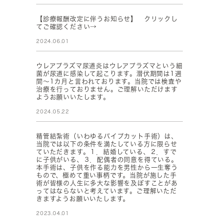
【診療報酬改定に伴うお知らせ】 クリックし
てご確認ください→
2024.06.01
ウレアプラズマ尿道炎はウレアプラズマという細
菌が尿道に感染して起こります。潜伏期間は1週
間～1カ月と言われております。当院では検査や
治療を行っておりません。ご理解いただけます
ようお願いいたします。
2024.05.22
精管結紮術（いわゆるパイプカット手術）は、
当院では以下の条件を満たしている方に限らせ
ていただきます。１．結婚している、２．すで
に子供がいる、３．配偶者の同意を得ている。
本手術は、子供を作る能力を男性から一生奪う
もので、極めて重い事柄です。当院が施した手
術が皆様の人生に多大な影響を及ぼすことがあ
ってはならないと考えています。ご理解いただ
きますようお願いいたします。
2023.04.01