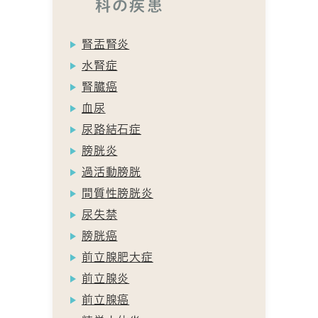
科の疾患
腎盂腎炎
水腎症
腎臓癌
血尿
尿路結石症
膀胱炎
過活動膀胱
間質性膀胱炎
尿失禁
膀胱癌
前立腺肥大症
前立腺炎
前立腺癌