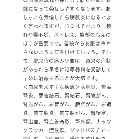
態になって発症しやすくなります。お
しっこを我慢したら膀胱炎になるとよ
く言われますが、じつはそれよりも疲
れや寝不足、ストレス、腹部の冷えの
ほうが重要です。普段からお腹は冷や
さないように気を付けましょう。そし
て、排尿時の痛みや血尿、頻尿の症状
があったら早急に泌尿器科を受診して
早めに治療することが大切です。
＜血尿を来す主な疾患＞膀胱炎、腎盂
腎炎、尿管結石、腎結石、腎臓がん、
腎盂がん、尿管がん、膀胱がん、尿道
炎、前立腺炎、前立腺がん、腎梗塞、
腎出血、腎血管奇形、腎外傷、ナッツ
クラッカー症候群、グッドパスチャー
症候群、急性腎炎、慢性糸球体腎炎、