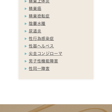
精巣上体炎
精巣癌
精巣捻転症
陰嚢水腫
尿道炎
性行為感染症
性器ヘルペス
尖圭コンジローマ
男子性機能障害
性同一障害